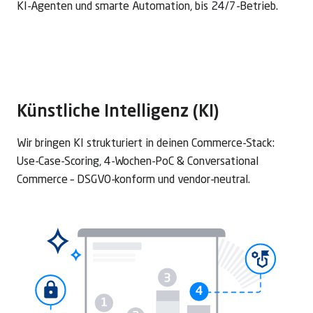
KI-Agenten und smarte Automation, bis 24/7-Betrieb.
Sh
Künstliche Intelligenz (KI)
Ber
Wir bringen KI strukturiert in deinen Commerce-Stack:
MAC
Use-Case-Scoring, 4-Wochen-PoC & Conversational
für
Commerce – DSGVO-konform und vendor-neutral.
Erf