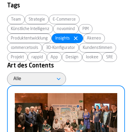
Tags
Team
Strategie
E-Commerce
Künstliche Intelligenz
novomind
PIM
Produktentwicklung
Insights
Akeneo
commercetools
3D-Konfigurator
Kundenstimmen
Projekt
rappid
App
Design
lookee
SRE
Art des Contents
Alle